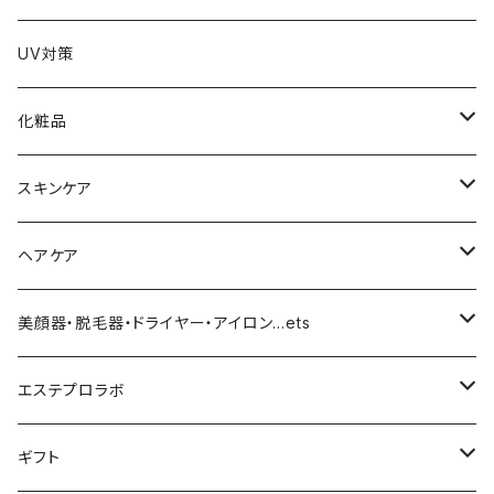
UV対策
化粧品
化粧下地
スキンケア
ファンデーション／パウダー
導入化粧水／化粧水
ヘアケア
クッションファンデーション
マスカラ／眉毛／アイシャドー
美容液／アイクリーム
ヘアシャンプー／トリートメント
美顔器・脱毛器・ドライヤー・アイロン…ets
リキッドファンデ
つるりんちょ
リップ／チーク
クリーム・乳液
ヘアケア
MY TREX（マイトレックス）
エステプロラボ
パウダー
アイライナー
クレンジング／洗顔
スタイリング剤
KINUJO （絹女）
ファスティング
ギフト