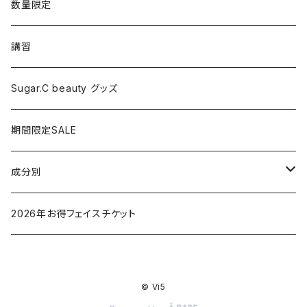
シャワーヘッド
グッズ
数量限定
マッサージ
講習
ドライヤー
Sugar.C beauty グッズ
脱毛器
期間限定SALE
クレイツ
成分別
ヒアルロン酸
2026年お得フェイスチケット
セラミド
© Vi5
バクチオイル（レチノール）