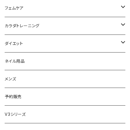
日焼け止め
パック
育毛
ヤーマン
サプリ・ハーブティー
【ギフトチケット】お店で使える
フェムケア
母の日ギフト
ボディ＆ハンドクリーム
コーム
ダイソン
【ギフトチケット】オンラインサイトで使える
洗う（フェミニンウォッシュ）
カラダトレーニング
セット販売
リュミエリーナ
ギフトセット
保湿（オイル・ミルク）
リラックスアイテム
ダイエット
エレクトロン
生理・ニオイ・ムレ ケア
サプリ
ネイル用品
ラディアント
インナーケア（乳酸菌・腸内環境サポート・更年期ケア）
ドリンク
メンズ
コテ／アイロン
プロテイン
予約販売
美顔器／スチーマー
セット
V3シリーズ