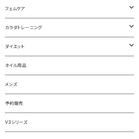
日焼け止め
パック
育毛
ヤーマン
サプリ・ハーブティー
【ギフトチケット】お店で使える
フェムケア
母の日ギフト
ボディ＆ハンドクリーム
コーム
ダイソン
【ギフトチケット】オンラインサイトで使える
洗う（フェミニンウォッシュ）
カラダトレーニング
セット販売
リュミエリーナ
ギフトセット
保湿（オイル・ミルク）
リラックスアイテム
ダイエット
エレクトロン
生理・ニオイ・ムレ ケア
サプリ
ネイル用品
ラディアント
インナーケア（乳酸菌・腸内環境サポート・更年期ケア）
ドリンク
メンズ
コテ／アイロン
プロテイン
予約販売
美顔器／スチーマー
セット
V3シリーズ