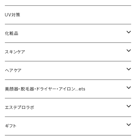
UV対策
化粧品
化粧下地
スキンケア
ファンデーション／パウダー
導入化粧水／化粧水
ヘアケア
クッションファンデーション
マスカラ／眉毛／アイシャドー
美容液／アイクリーム
ヘアシャンプー／トリートメント
美顔器・脱毛器・ドライヤー・アイロン…ets
リキッドファンデ
つるりんちょ
リップ／チーク
クリーム・乳液
ヘアケア
MY TREX（マイトレックス）
エステプロラボ
パウダー
アイライナー
クレンジング／洗顔
スタイリング剤
KINUJO （絹女）
ファスティング
ギフト