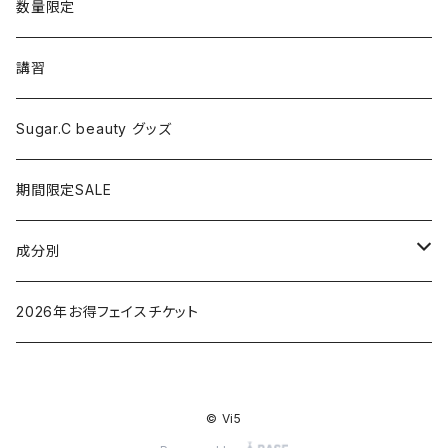
シャワーヘッド
グッズ
数量限定
マッサージ
講習
ドライヤー
Sugar.C beauty グッズ
脱毛器
期間限定SALE
クレイツ
成分別
ヒアルロン酸
2026年お得フェイスチケット
セラミド
© Vi5
バクチオイル（レチノール）