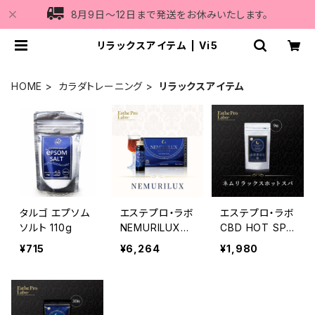
8月9日〜12日まで発送をお休みいたします。
リラックスアイテム | Vi5
HOME
カラダトレーニング
リラックスアイテム
タルゴ エプソム
エステプロ・ラボ
エステプロ・ラボ
ソルト 110g
NEMURILUX
CBD HOT SPA
（ネムリラック
（重炭酸入浴料）
¥715
¥6,264
¥1,980
ス）50ml×10本
9錠入
入