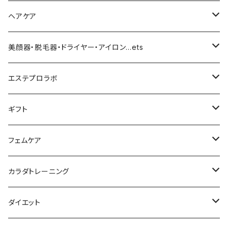
ファンデーション／パウダー
導入化粧水／化粧水
ヘアケア
クッションファンデーション
マスカラ／眉毛／アイシャドー
美容液／アイクリーム
ヘアシャンプー／トリートメント
美顔器・脱毛器・ドライヤー・アイロン…ets
リキッドファンデ
つるりんちょ
リップ／チーク
クリーム・乳液
ヘアケア
MY TREX（マイトレックス）
エステプロラボ
パウダー
アイライナー
クレンジング／洗顔
スタイリング剤
KINUJO （絹女）
ファスティング
ギフト
日焼け止め
パック
育毛
ヤーマン
サプリ・ハーブティー
【ギフトチケット】お店で使える
フェムケア
母の日ギフト
ボディ＆ハンドクリーム
コーム
ダイソン
【ギフトチケット】オンラインサイトで使える
洗う（フェミニンウォッシュ）
カラダトレーニング
セット販売
リュミエリーナ
ギフトセット
保湿（オイル・ミルク）
リラックスアイテム
ダイエット