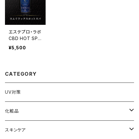
エステプロ・ラボ
CBD HOT SPA
（重炭酸入浴料）
¥5,500
30錠入
CATEGORY
UV対策
化粧品
化粧下地
スキンケア