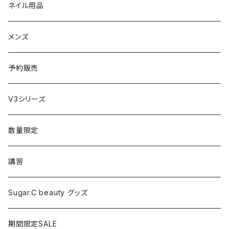
エレクトロン
生理・ニオイ・ムレ ケア
サプリ
ネイル用品
ラディアント
インナーケア（乳酸菌・腸内環境サポート・更年期ケア）
ドリンク
メンズ
コテ／アイロン
プロテイン
予約販売
美顔器／スチーマー
セット
V3シリーズ
シャワーヘッド
グッズ
数量限定
マッサージ
講習
ドライヤー
Sugar.C beauty グッズ
脱毛器
期間限定SALE