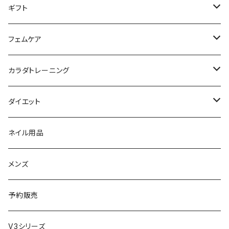
パウダー
アイライナー
クレンジング／洗顔
スタイリング剤
KINUJO （絹女）
ファスティング
ギフト
日焼け止め
パック
育毛
ヤーマン
サプリ・ハーブティー
【ギフトチケット】お店で使える
フェムケア
母の日ギフト
ボディ＆ハンドクリーム
コーム
ダイソン
【ギフトチケット】オンラインサイトで使える
洗う（フェミニンウォッシュ）
カラダトレーニング
セット販売
リュミエリーナ
ギフトセット
保湿（オイル・ミルク）
リラックスアイテム
ダイエット
エレクトロン
生理・ニオイ・ムレ ケア
サプリ
ネイル用品
ラディアント
インナーケア（乳酸菌・腸内環境サポート・更年期ケア）
ドリンク
メンズ
コテ／アイロン
プロテイン
予約販売
美顔器／スチーマー
セット
V3シリーズ