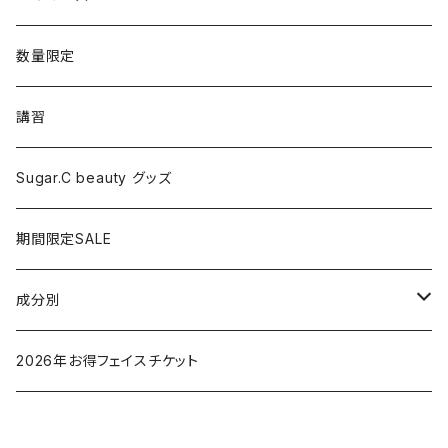
シャワーヘッド
グッズ
数量限定
マッサージ
講習
ドライヤー
Sugar.C beauty グッズ
脱毛器
期間限定SALE
クレイツ
成分別
ヒアルロン酸
2026年お得フェイスチケット
セラミド