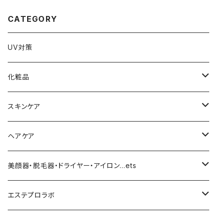
220ml
CATEGORY
UV対策
化粧品
化粧下地
スキンケア
ファンデーション／パウダー
導入化粧水／化粧水
ヘアケア
クッションファンデーション
マスカラ／眉毛／アイシャドー
美容液／アイクリーム
ヘアシャンプー／トリートメント
美顔器・脱毛器・ドライヤー・アイロン…ets
リキッドファンデ
つるりんちょ
リップ／チーク
クリーム・乳液
ヘアケア
MY TREX（マイトレックス）
エステプロラボ