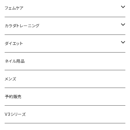
日焼け止め
パック
育毛
ヤーマン
サプリ・ハーブティー
【ギフトチケット】お店で使える
フェムケア
母の日ギフト
ボディ＆ハンドクリーム
コーム
ダイソン
【ギフトチケット】オンラインサイトで使える
洗う（フェミニンウォッシュ）
カラダトレーニング
セット販売
リュミエリーナ
ギフトセット
保湿（オイル・ミルク）
リラックスアイテム
ダイエット
エレクトロン
生理・ニオイ・ムレ ケア
サプリ
ネイル用品
ラディアント
インナーケア（乳酸菌・腸内環境サポート・更年期ケア）
ドリンク
メンズ
コテ／アイロン
プロテイン
予約販売
美顔器／スチーマー
セット
V3シリーズ