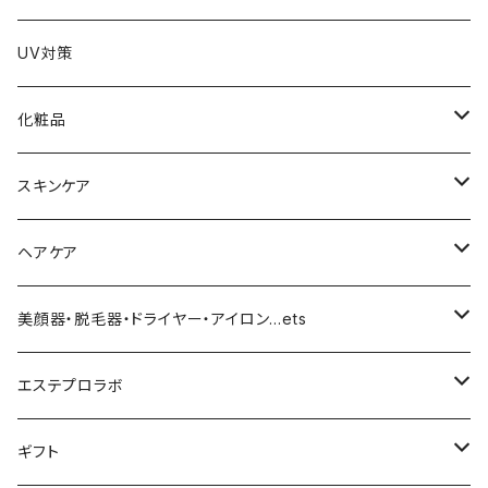
UV対策
化粧品
化粧下地
スキンケア
ファンデーション／パウダー
導入化粧水／化粧水
ヘアケア
クッションファンデーション
マスカラ／眉毛／アイシャドー
美容液／アイクリーム
ヘアシャンプー／トリートメント
美顔器・脱毛器・ドライヤー・アイロン…ets
リキッドファンデ
つるりんちょ
リップ／チーク
クリーム・乳液
ヘアケア
MY TREX（マイトレックス）
エステプロラボ
パウダー
アイライナー
クレンジング／洗顔
スタイリング剤
KINUJO （絹女）
ファスティング
ギフト