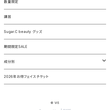
シャワーヘッド
グッズ
数量限定
マッサージ
講習
ドライヤー
Sugar.C beauty グッズ
脱毛器
期間限定SALE
クレイツ
成分別
ヒアルロン酸
2026年お得フェイスチケット
セラミド
© Vi5
バクチオイル（レチノール）