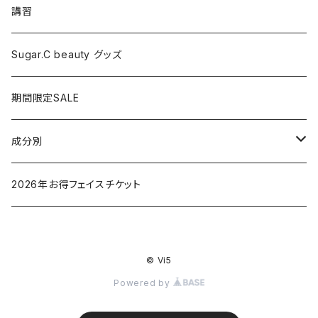
マッサージ
講習
ドライヤー
Sugar.C beauty グッズ
脱毛器
期間限定SALE
クレイツ
成分別
ヒアルロン酸
2026年お得フェイスチケット
セラミド
© Vi5
バクチオイル（レチノール）
Powered by
ビタミン