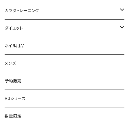
母の日ギフト
ボディ＆ハンドクリーム
コーム
ダイソン
【ギフトチケット】オンラインサイトで使える
洗う（フェミニンウォッシュ）
カラダトレーニング
セット販売
リュミエリーナ
ギフトセット
保湿（オイル・ミルク）
リラックスアイテム
ダイエット
エレクトロン
生理・ニオイ・ムレ ケア
サプリ
ネイル用品
ラディアント
インナーケア（乳酸菌・腸内環境サポート・更年期ケア）
ドリンク
メンズ
コテ／アイロン
プロテイン
予約販売
美顔器／スチーマー
セット
V3シリーズ
シャワーヘッド
グッズ
数量限定