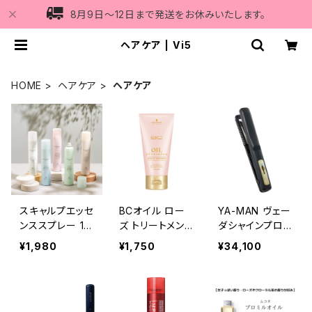
8月9日〜12日まで発送をお休みいたします。
ヘアケア | Vi5
HOME
ヘアケア
ヘアケア
スキャルプエッセ
BCオイル ロー
YA-MAN ヴェー
ンススプレー 18
ズ トリートメント
ダシャインプロB
0g ≪頭皮＆ボ
150g
S forsalon≪超
¥1,980
¥1,750
¥34,100
ディ用美容液≫
音波アイロン/ト
リートメント浸透
促進器≫