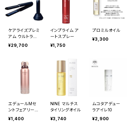
ケアライズプレミ
インプライム ア
プロミルオイル
アム ウルトラソ
ートスプレー
¥3,300
ニックヘアアイ
¥29,700
¥1,750
ロン ≪超音波ア
イロン/トリート
メント浸透促進
器≫
エデュールMセ
NINE マルチス
ムコタアデュー
ントフェアリー
タイリングオイル
ラアイレ10
(ヘアトリートメ
¥1,400
¥3,740
¥2,900
ント)