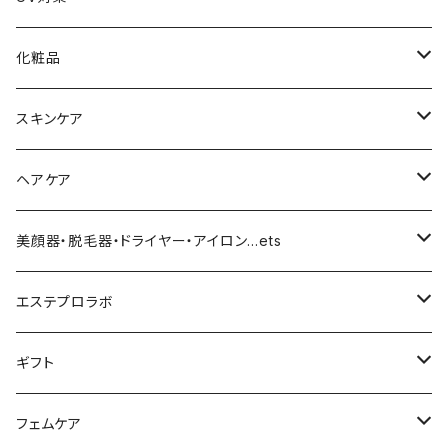
化粧品
化粧下地
スキンケア
ファンデーション／パウダー
導入化粧水／化粧水
ヘアケア
クッションファンデーション
マスカラ／眉毛／アイシャドー
美容液／アイクリーム
ヘアシャンプー／トリートメント
美顔器・脱毛器・ドライヤー・アイロン…ets
リキッドファンデ
つるりんちょ
リップ／チーク
クリーム・乳液
ヘアケア
MY TREX（マイトレックス）
エステプロラボ
パウダー
アイライナー
クレンジング／洗顔
スタイリング剤
KINUJO （絹女）
ファスティング
ギフト
日焼け止め
パック
育毛
ヤーマン
サプリ・ハーブティー
【ギフトチケット】お店で使える
フェムケア