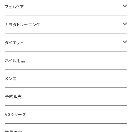
日焼け止め
パック
育毛
ヤーマン
サプリ・ハーブティー
【ギフトチケット】お店で使える
フェムケア
母の日ギフト
ボディ＆ハンドクリーム
コーム
ダイソン
【ギフトチケット】オンラインサイトで使える
洗う（フェミニンウォッシュ）
カラダトレーニング
セット販売
リュミエリーナ
ギフトセット
保湿（オイル・ミルク）
リラックスアイテム
ダイエット
エレクトロン
生理・ニオイ・ムレ ケア
サプリ
ネイル用品
ラディアント
インナーケア（乳酸菌・腸内環境サポート・更年期ケア）
ドリンク
メンズ
コテ／アイロン
プロテイン
予約販売
美顔器／スチーマー
セット
V3シリーズ