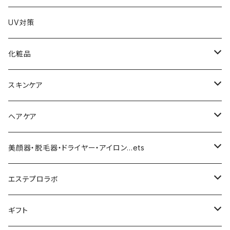
UV対策
化粧品
化粧下地
スキンケア
ファンデーション／パウダー
導入化粧水／化粧水
ヘアケア
クッションファンデーション
マスカラ／眉毛／アイシャドー
美容液／アイクリーム
ヘアシャンプー／トリートメント
美顔器・脱毛器・ドライヤー・アイロン…ets
リキッドファンデ
つるりんちょ
リップ／チーク
クリーム・乳液
ヘアケア
MY TREX（マイトレックス）
エステプロラボ
パウダー
アイライナー
クレンジング／洗顔
スタイリング剤
KINUJO （絹女）
ファスティング
ギフト