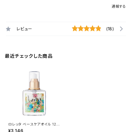
通報する
レビュー
(18)
最近チェックした商品
ロレッタ ベースケアオイル 120
ml
¥3,146