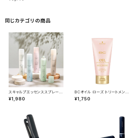
同じカテゴリの商品
スキャルプエッセンススプレー 1
BCオイル ローズ トリートメント
80g ≪頭皮＆ボディ用美容液≫
150g
¥1,980
¥1,750