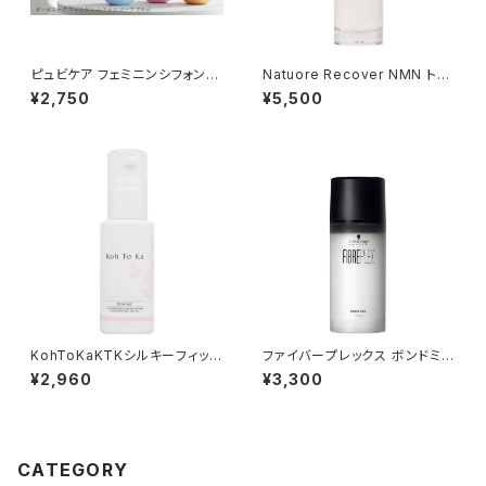
ピュビケア フェミニンシフォンソ
Natuore Recover NMN トリ
ープ 220ml
ートメントローション 120ml
¥2,750
¥5,500
KohToKaKTKシルキーフィット
ファイバープレックス ボンドミル
エマルジョン
ク 100g
¥2,960
¥3,300
CATEGORY