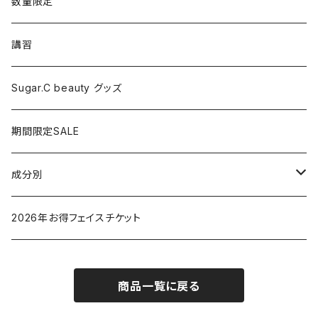
シャワーヘッド
グッズ
数量限定
マッサージ
講習
ドライヤー
Sugar.C beauty グッズ
脱毛器
期間限定SALE
クレイツ
成分別
ヒアルロン酸
2026年お得フェイスチケット
セラミド
商品一覧に戻る
バクチオイル（レチノール）