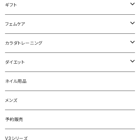
パウダー
アイライナー
クレンジング／洗顔
スタイリング剤
KINUJO （絹女）
ファスティング
ギフト
日焼け止め
パック
育毛
ヤーマン
サプリ・ハーブティー
【ギフトチケット】お店で使える
フェムケア
母の日ギフト
ボディ＆ハンドクリーム
コーム
ダイソン
【ギフトチケット】オンラインサイトで使える
洗う（フェミニンウォッシュ）
カラダトレーニング
セット販売
リュミエリーナ
ギフトセット
保湿（オイル・ミルク）
リラックスアイテム
ダイエット
エレクトロン
生理・ニオイ・ムレ ケア
サプリ
ネイル用品
ラディアント
インナーケア（乳酸菌・腸内環境サポート・更年期ケア）
ドリンク
メンズ
コテ／アイロン
プロテイン
予約販売
美顔器／スチーマー
セット
V3シリーズ