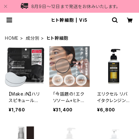
8月9日〜12日まで発送をお休みいたします。
ヒト幹細胞 | Vi5
HOME
成分別
ヒト幹細胞
【Make.iN】ハリ
「今話題の！エク
エリクセル リバ
スピキュールヒ
ソソーム+ヒト幹
イタクレンジング
ト幹細胞アイシ
細胞！」 ※5点ス
300ml
¥1,760
¥31,400
¥6,800
ート 60枚入り
キンケアセット