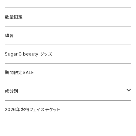
シャワーヘッド
グッズ
数量限定
マッサージ
講習
ドライヤー
Sugar.C beauty グッズ
脱毛器
期間限定SALE
クレイツ
成分別
ヒアルロン酸
2026年お得フェイスチケット
セラミド