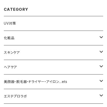
CATEGORY
UV対策
化粧品
化粧下地
スキンケア
ファンデーション／パウダー
導入化粧水／化粧水
ヘアケア
クッションファンデーション
マスカラ／眉毛／アイシャドー
美容液／アイクリーム
ヘアシャンプー／トリートメント
美顔器・脱毛器・ドライヤー・アイロン…ets
リキッドファンデ
つるりんちょ
リップ／チーク
クリーム・乳液
ヘアケア
MY TREX（マイトレックス）
エステプロラボ