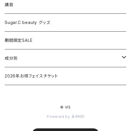
マッサージ
講習
ドライヤー
Sugar.C beauty グッズ
脱毛器
期間限定SALE
クレイツ
成分別
ヒアルロン酸
2026年お得フェイスチケット
セラミド
© Vi5
バクチオイル（レチノール）
Powered by
ビタミン