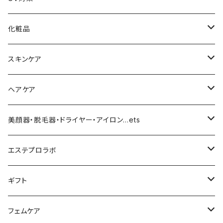
化粧品
化粧下地
スキンケア
ファンデーション／パウダー
導入化粧水／化粧水
ヘアケア
クッションファンデーション
マスカラ／眉毛／アイシャドー
美容液／アイクリーム
ヘアシャンプー／トリートメント
美顔器・脱毛器・ドライヤー・アイロン…ets
リキッドファンデ
つるりんちょ
リップ／チーク
クリーム・乳液
ヘアケア
MY TREX（マイトレックス）
エステプロラボ
パウダー
アイライナー
クレンジング／洗顔
スタイリング剤
KINUJO （絹女）
ファスティング
ギフト
日焼け止め
パック
育毛
ヤーマン
サプリ・ハーブティー
【ギフトチケット】お店で使える
フェムケア