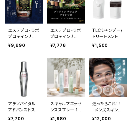
エステプロ・ラボ
エステプロ・ラボ
TLCシャンプー/
プロテインナチ
プロテインナチ
トリートメント
ュラ グランプロ
ュラ グランプロ
¥9,990
¥7,776
¥1,500
（コーヒー）840
g
アデノバイタル
スキャルプエッセ
迷ったらこれ！！
アドバンストスカ
ンススプレー 18
「メンズスキンケ
ルプエッセンス 1
0g ≪頭皮＆ボ
ア」4点セット
¥7,700
¥1,980
¥12,000
80mL≪医薬部
ディ用美容液≫
外品》