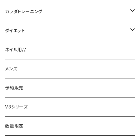
母の日ギフト
ボディ＆ハンドクリーム
コーム
ダイソン
【ギフトチケット】オンラインサイトで使える
洗う（フェミニンウォッシュ）
カラダトレーニング
セット販売
リュミエリーナ
ギフトセット
保湿（オイル・ミルク）
リラックスアイテム
ダイエット
エレクトロン
生理・ニオイ・ムレ ケア
サプリ
ネイル用品
ラディアント
インナーケア（乳酸菌・腸内環境サポート・更年期ケア）
ドリンク
メンズ
コテ／アイロン
プロテイン
予約販売
美顔器／スチーマー
セット
V3シリーズ
シャワーヘッド
グッズ
数量限定