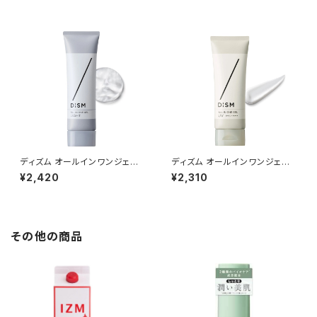
ディズム オールインワンジェル
ディズム オールインワンジェル
ライト （さっぱりタイプ） 90g
UV 70g
¥2,420
¥2,310
その他の商品