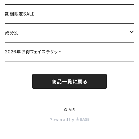
脱毛器
期間限定SALE
クレイツ
成分別
ヒアルロン酸
2026年お得フェイスチケット
セラミド
商品一覧に戻る
バクチオイル（レチノール）
ビタミン
© Vi5
Powered by
グリチルリチン酸