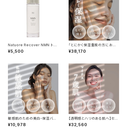
Natuore Recover NMN トリ
「とにかく保湿重視の方におす
ートメントローション 120ml
すめ！」 LABO+「積極的エイ
¥5,500
¥38,170
ジングケア」※5点スキンケアセ
ット
敏感肌のための美白・保湿バラ
【透明感とハリのある肌へ】セル
ンスケア４点セット
ケア GFプレミアム 5点スキンケ
¥10,978
¥32,560
アセット