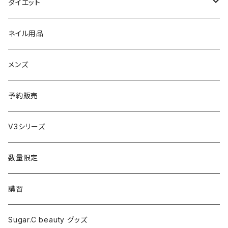
セット販売
リュミエリーナ
ギフトセット
保湿（オイル・ミルク）
リラックスアイテム
ダイエット
エレクトロン
生理・ニオイ・ムレ ケア
サプリ
ネイル用品
ラディアント
インナーケア（乳酸菌・腸内環境サポート・更年期ケア）
ドリンク
メンズ
コテ／アイロン
プロテイン
予約販売
美顔器／スチーマー
セット
V3シリーズ
シャワーヘッド
グッズ
数量限定
マッサージ
講習
ドライヤー
Sugar.C beauty グッズ