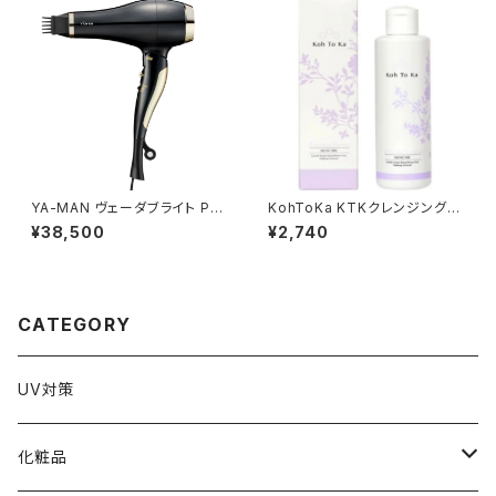
YA-MAN ヴェーダブライト PL
KohToKa KTKクレンジングロ
US BS for Salon ヘアドライヤ
ーション
¥38,500
¥2,740
ー（1250W）
CATEGORY
UV対策
化粧品