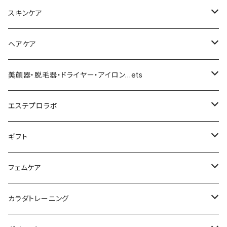
化粧下地
スキンケア
ファンデーション／パウダー
導入化粧水／化粧水
ヘアケア
クッションファンデーション
マスカラ／眉毛／アイシャドー
美容液／アイクリーム
ヘアシャンプー／トリートメント
美顔器・脱毛器・ドライヤー・アイロン…ets
リキッドファンデ
つるりんちょ
リップ／チーク
クリーム・乳液
ヘアケア
MY TREX（マイトレックス）
エステプロラボ
パウダー
アイライナー
クレンジング／洗顔
スタイリング剤
KINUJO （絹女）
ファスティング
ギフト
日焼け止め
パック
育毛
ヤーマン
サプリ・ハーブティー
【ギフトチケット】お店で使える
フェムケア
母の日ギフト
ボディ＆ハンドクリーム
コーム
ダイソン
【ギフトチケット】オンラインサイトで使える
洗う（フェミニンウォッシュ）
カラダトレーニング