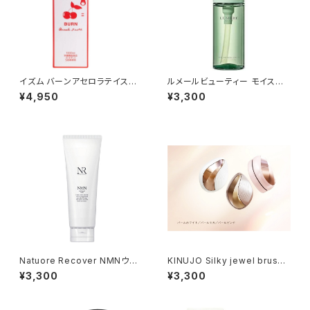
イズム バーンアセロラテイスト 1
ルメールビューティー モイスチ
000ml
ャーオイル 30mL
¥4,950
¥3,300
Natuore Recover NMNウォ
KINUJO Silky jewel brush
ームピールウォッシュ 120g
（シルキー ジュエルブラシ）
¥3,300
¥3,300