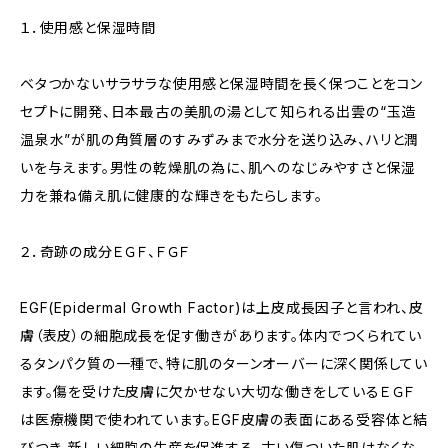
１．使用感と保湿時間
ベタつかないサラサラな使用感と保湿時間を長く保つことをコン
セプトに開発、日本最古の美肌の湯として知られる出雲の“玉造
温泉水”が肌の角質層のすみずみまで水分を送り込み、ハリと潤
いを与えます。男性の乾燥肌の為に、肌へのなじみやすさと保湿
力を兼ね備え肌に健康的な輝きをもたらします。
２．奇跡の成分ＥＧＦ、ＦＧＦ
EGF(Epidermal Growth Factor)は上皮成長因子と言われ、皮
膚（表皮）の細胞成長を促す働きがあります。体内でつくられてい
るタンパク質の一種で、特に肌のターンオーバーに深く関係してい
ます。傷を受けた皮膚に欠かせない大切な働きをしているＥＧＦ
は医療機関で使われています。EGF皮膚の表面にある受容体と結
びつき、新しい細胞の生産を促進する、古い傷ついた肌はなくな