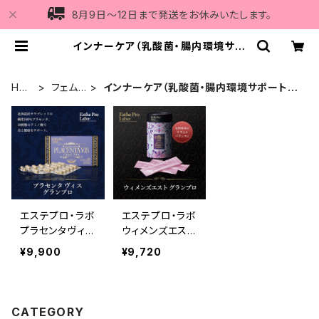
8月9日〜12日まで発送をお休みいたします。
インナーケア（乳酸菌・腸内環境サポ
ート・更年期ケア） | Vi5
HO
フェム
インナーケア（乳酸菌・腸内環境サポート・
ME
ケア
更年期ケア）
エステプロ・ラボ
エステプロ・ラボ
プラセンタヴィス
ウィメンズエスト
グランプロ 30粒
グランプロ 6g×
¥9,900
¥9,720
30包
CATEGORY