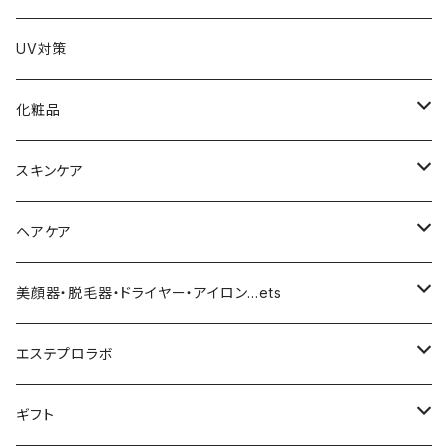
UV対策
化粧品
化粧下地
スキンケア
ファンデーション／パウダー
導入化粧水／化粧水
ヘアケア
クッションファンデーション
マスカラ／眉毛／アイシャドー
美容液／アイクリーム
ヘアシャンプー／トリートメント
美顔器・脱毛器・ドライヤー・アイロン…ets
リキッドファンデ
つるりんちょ
リップ／チーク
クリーム・乳液
ヘアケア
MY TREX（マイトレックス）
エステプロラボ
パウダー
アイライナー
クレンジング／洗顔
スタイリング剤
KINUJO （絹女）
ファスティング
ギフト