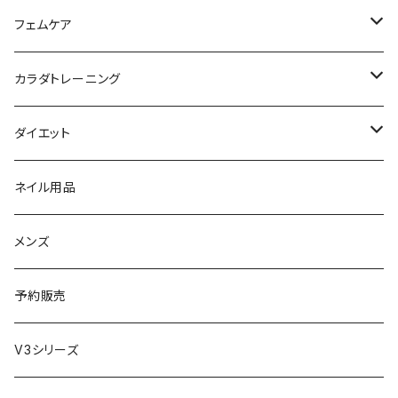
日焼け止め
パック
育毛
ヤーマン
サプリ・ハーブティー
【ギフトチケット】お店で使える
フェムケア
母の日ギフト
ボディ＆ハンドクリーム
コーム
ダイソン
【ギフトチケット】オンラインサイトで使える
洗う（フェミニンウォッシュ）
カラダトレーニング
セット販売
リュミエリーナ
ギフトセット
保湿（オイル・ミルク）
リラックスアイテム
ダイエット
エレクトロン
生理・ニオイ・ムレ ケア
サプリ
ネイル用品
ラディアント
インナーケア（乳酸菌・腸内環境サポート・更年期ケア）
ドリンク
メンズ
コテ／アイロン
プロテイン
予約販売
美顔器／スチーマー
セット
V3シリーズ