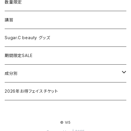
シャワーヘッド
グッズ
数量限定
マッサージ
講習
ドライヤー
Sugar.C beauty グッズ
脱毛器
期間限定SALE
クレイツ
成分別
ヒアルロン酸
2026年お得フェイスチケット
セラミド
© Vi5
バクチオイル（レチノール）