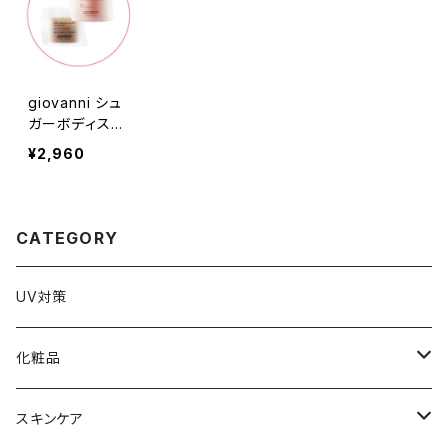
giovanni シュ
ガーボディスク
ラブ 260g
¥2,960
CATEGORY
UV対策
化粧品
化粧下地
スキンケア