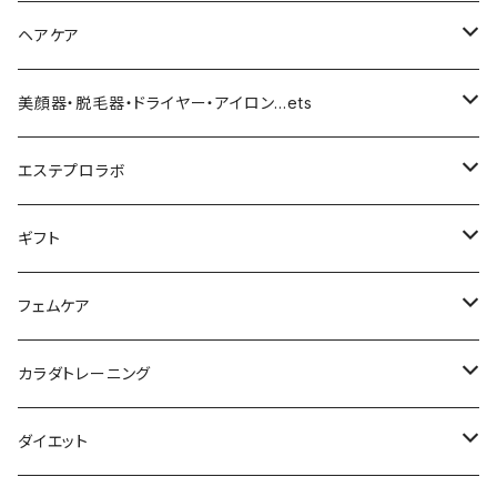
ファンデーション／パウダー
導入化粧水／化粧水
ヘアケア
クッションファンデーション
マスカラ／眉毛／アイシャドー
美容液／アイクリーム
ヘアシャンプー／トリートメント
美顔器・脱毛器・ドライヤー・アイロン…ets
リキッドファンデ
つるりんちょ
リップ／チーク
クリーム・乳液
ヘアケア
MY TREX（マイトレックス）
エステプロラボ
パウダー
アイライナー
クレンジング／洗顔
スタイリング剤
KINUJO （絹女）
ファスティング
ギフト
日焼け止め
パック
育毛
ヤーマン
サプリ・ハーブティー
【ギフトチケット】お店で使える
フェムケア
母の日ギフト
ボディ＆ハンドクリーム
コーム
ダイソン
【ギフトチケット】オンラインサイトで使える
洗う（フェミニンウォッシュ）
カラダトレーニング
セット販売
リュミエリーナ
ギフトセット
保湿（オイル・ミルク）
リラックスアイテム
ダイエット