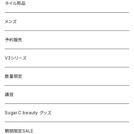
エレクトロン
生理・ニオイ・ムレ ケア
サプリ
ネイル用品
ラディアント
インナーケア（乳酸菌・腸内環境サポート・更年期ケア）
ドリンク
メンズ
コテ／アイロン
プロテイン
予約販売
美顔器／スチーマー
セット
V3シリーズ
シャワーヘッド
グッズ
数量限定
マッサージ
講習
ドライヤー
Sugar.C beauty グッズ
脱毛器
期間限定SALE