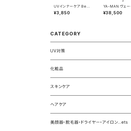
UVインナーケア BeHA
YA-MAN ヴェーダブラ
KU
イト PLUS BS fo
¥3,850
¥38,500
on ヘアドライヤー
0W）
CATEGORY
UV対策
化粧品
化粧下地
スキンケア
ファンデーション／パウダー
導入化粧水／化粧水
ヘアケア
クッションファンデーション
マスカラ／眉毛／アイシャドー
美容液／アイクリーム
ヘアシャンプー／トリートメント
美顔器・脱毛器・ドライヤー・アイロン…ets