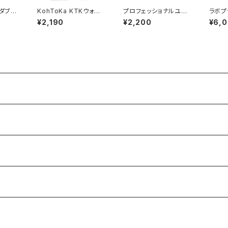
KohToKa KTKウォッ
プロフェッショナルユー
ラボプ
r Sal
シングフォームP
ス ハーブティーセレク
グクリ
¥2,190
¥2,200
¥6,
（125
ション ※10袋入