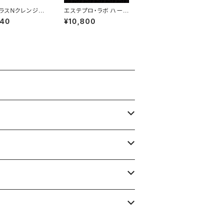
ラスNクレンジン
エステプロ・ラボ ハーブ
ーム
ザイム® 113 グランプ
040
¥10,800
ロ シリーズ