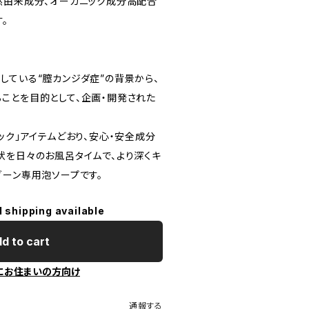
然由来成分、オーガニック成分高配合
。
している“膣カンジダ症”の背景から、
ことを目的として、企画・開発された
ック」アイテムどおり、安心・安全成分
状を日々のお風呂タイムで、より深くキ
ゾーン専用泡ソープです。
l shipping available
d to cart
にお住まいの方向け
通報する