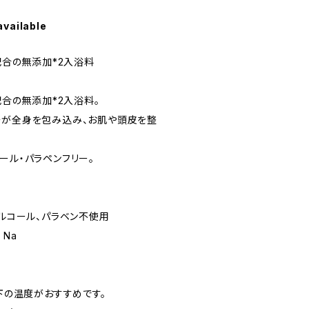
available
1配合の無添加*2入浴料
配合の無添加*2入浴料。
湯が全身を包み込み、お肌や頭皮を整
ール・パラペンフリー。
アルコール、パラベン不使用
 Na
以下の温度がおすすめです。