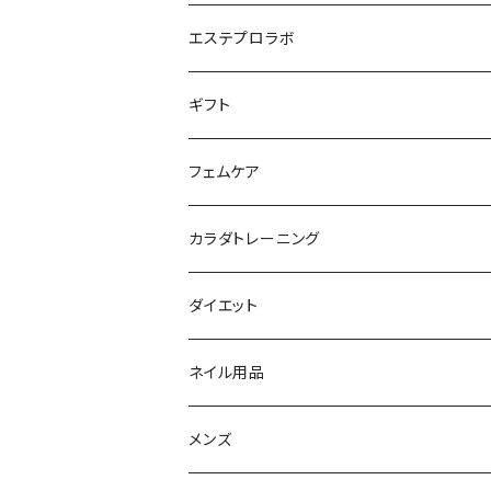
リキッドファンデ
つるりんちょ
リップ／チーク
クリーム・乳液
ヘアケア
MY TREX（マイトレックス）
エステプロラボ
パウダー
アイライナー
クレンジング／洗顔
スタイリング剤
KINUJO （絹女）
ファスティング
ギフト
日焼け止め
パック
育毛
ヤーマン
サプリ・ハーブティー
【ギフトチケット】お店で使える
フェムケア
母の日ギフト
ボディ＆ハンドクリーム
コーム
ダイソン
【ギフトチケット】オンラインサイトで使える
洗う（フェミニンウォッシュ）
カラダトレーニング
セット販売
リュミエリーナ
ギフトセット
保湿（オイル・ミルク）
リラックスアイテム
ダイエット
エレクトロン
生理・ニオイ・ムレ ケア
サプリ
ネイル用品
ラディアント
インナーケア（乳酸菌・腸内環境サポート・
ドリンク
メンズ