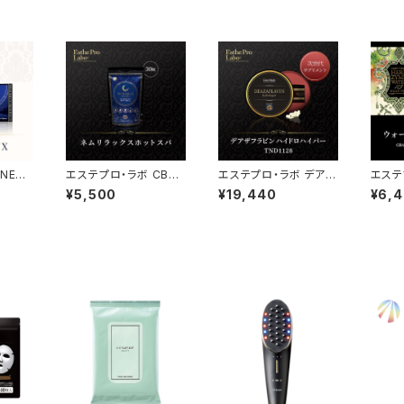
NEM
エステプロ・ラボ CBD
エステプロ・ラボ デアザ
エステ
ラック
HOT SPA（重炭酸入浴
フラビン ハイドロハイ
ザイム
¥5,500
¥19,440
¥6,
入
料）30錠入
パー 20粒入
ランプ