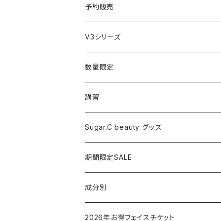
コテ／アイロン
プロテイン
予約販売
美顔器／スチーマー
セット
V3シリーズ
シャワーヘッド
グッズ
数量限定
マッサージ
講習
ドライヤー
Sugar.C beauty グッズ
脱毛器
期間限定SALE
クレイツ
成分別
ヒアルロン酸
2026年お得フェイスチケット