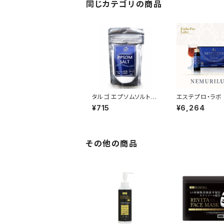
同じカテゴリの商品
タルゴ エプソムソルト 1
エステプロ・ラボ 
10g
URILUX（ネムリ
¥715
¥6,264
ス）50ml×10本
その他の商品