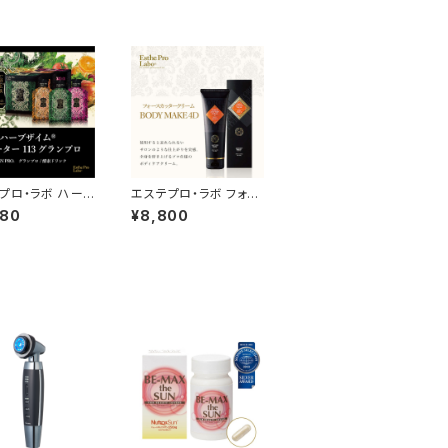
プロ・ラボ ハーブ
エステプロ・ラボ フォー
ウォーター113グ
スカッタークリーム 23
480
¥8,800
ロ 40ｍl
0g