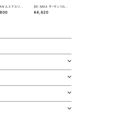
ミナスリフ
BE-MAX ザ・サン（the
 Salon
SUN）30カプセル
,800
¥4,620