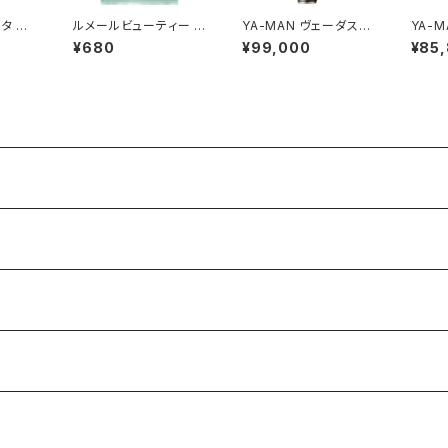
タ フ
ルメールビューティー フ
YA-MAN ヴェーダスカ
YA-MAN ル
枚
ェムケアシート 10枚
ルプブラシ
ト for
¥680
¥99,000
¥85