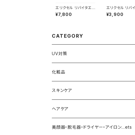
エリクセル リバイタエッ
エリクセル リバイ
センスPro 150ml
ェイスマスク 40
¥7,800
¥3,900
CATEGORY
UV対策
化粧品
化粧下地
スキンケア
ファンデーション／パウダー
導入化粧水／化粧水
ヘアケア
クッションファンデーション
マスカラ／眉毛／アイシャドー
美容液／アイクリーム
ヘアシャンプー／トリートメント
美顔器・脱毛器・ドライヤー・アイロン…ets