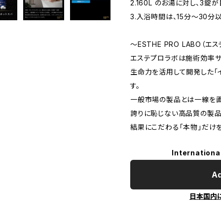
2.160L のお湯に対し、3錠
3.入浴時間は、15分～30
～ESTHE PRO LABO（
エステプロラボは施術効率サ
生命力を活用して開発した「イ
す。
一般市場の製品とは一線を画
誇りに恥じない高品質の製品
結果にこだわる「本物」だけ
Internationa
Ad
日本国内