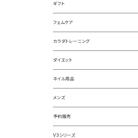
アイライナー
クレンジング／洗顔
スタイリング剤
KINUJO （絹女）
ファスティング
ギフト
日焼け止め
パック
育毛
ヤーマン
サプリ・ハーブティー
【ギフトチケット】お店で使える
フェムケア
母の日ギフト
ボディ＆ハンドクリーム
コーム
ダイソン
【ギフトチケット】オンラインサイトで使える
洗う（フェミニンウォッシュ）
カラダトレーニング
セット販売
リュミエリーナ
ギフトセット
保湿（オイル・ミルク）
リラックスアイテム
ダイエット
エレクトロン
生理・ニオイ・ムレ ケア
サプリ
ネイル用品
ラディアント
インナーケア（乳酸菌・腸内環境サポート・
ドリンク
メンズ
コテ／アイロン
プロテイン
予約販売
美顔器／スチーマー
セット
V3シリーズ