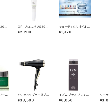
S200
OPI プロスパ AS203
キューティクルオイルS
＆キュ
プロスパ ネイル＆キュ
Q
¥2,200
¥1,320
8.6m
ーティクルオイル トゥゴ
ー 7.5mL
クリーム
YA-MAN ヴェーダブラ
イズム プラス プレミア
ソーラ
イト PLUS BS for Sal
ムテイスト 1000ml
ン 40
¥38,500
¥6,050
¥3,
on ヘアドライヤー（125
0W）