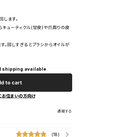
回します。
らキューティクル(甘皮)や爪周りの皮
ます。回しすぎるとブラシからオイルが
。
l shipping available
d to cart
にお住まいの方向け
通報する
(18)