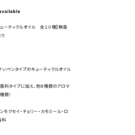
available
キューティクルオイル 全１０種】無香
香り
すいペンタイプのキューティクルオイル
香料タイプに加え、他９種類のアロマ
種類！
キンモクセイ・チェリー・カモミール・ロ
香料