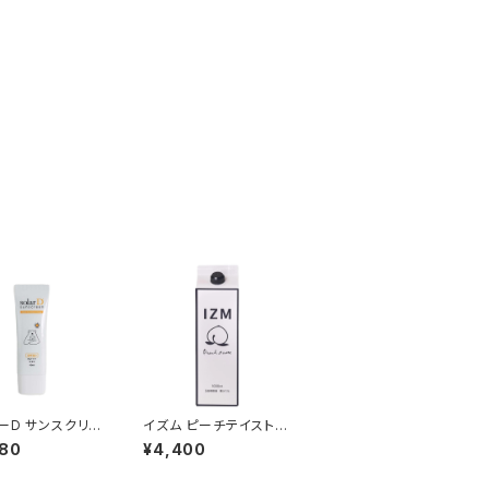
ーD サンスクリー
イズム ピーチテイスト 1
ml
000ml
080
¥4,400