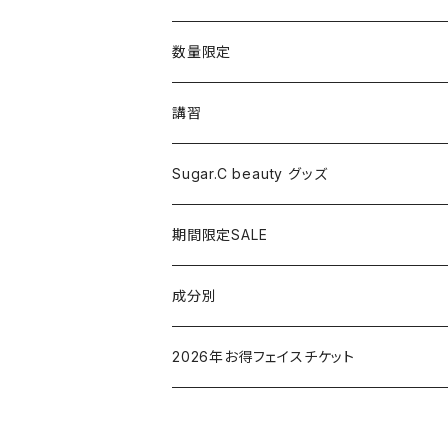
シャワーヘッド
グッズ
数量限定
マッサージ
講習
ドライヤー
Sugar.C beauty グッズ
脱毛器
期間限定SALE
クレイツ
成分別
ヒアルロン酸
2026年お得フェイスチケット
セラミド