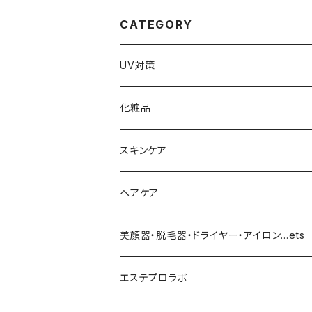
CATEGORY
UV対策
化粧品
化粧下地
スキンケア
ファンデーション／パウダー
導入化粧水／化粧水
ヘアケア
クッションファンデーション
マスカラ／眉毛／アイシャドー
美容液／アイクリーム
ヘアシャンプー／トリートメント
美顔器・脱毛器・ドライヤー・アイロン…ets
リキッドファンデ
つるりんちょ
リップ／チーク
クリーム・乳液
ヘアケア
MY TREX（マイトレックス）
エステプロラボ
パウダー