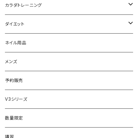
母の日ギフト
ボディ＆ハンドクリーム
コーム
ダイソン
【ギフトチケット】オンラインサイトで使える
洗う（フェミニンウォッシュ）
カラダトレーニング
セット販売
リュミエリーナ
ギフトセット
保湿（オイル・ミルク）
リラックスアイテム
ダイエット
エレクトロン
生理・ニオイ・ムレ ケア
サプリ
ネイル用品
ラディアント
インナーケア（乳酸菌・腸内環境サポート・更年期ケア）
ドリンク
メンズ
コテ／アイロン
プロテイン
予約販売
美顔器／スチーマー
セット
V3シリーズ
シャワーヘッド
グッズ
数量限定
マッサージ
講習