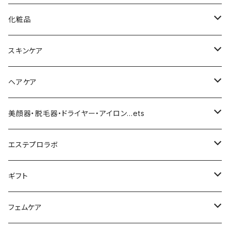
化粧品
化粧下地
スキンケア
ファンデーション／パウダー
導入化粧水／化粧水
ヘアケア
クッションファンデーション
マスカラ／眉毛／アイシャドー
美容液／アイクリーム
ヘアシャンプー／トリートメント
美顔器・脱毛器・ドライヤー・アイロン…ets
リキッドファンデ
つるりんちょ
リップ／チーク
クリーム・乳液
ヘアケア
MY TREX（マイトレックス）
エステプロラボ
パウダー
アイライナー
クレンジング／洗顔
スタイリング剤
KINUJO （絹女）
ファスティング
ギフト
日焼け止め
パック
育毛
ヤーマン
サプリ・ハーブティー
【ギフトチケット】お店で使える
フェムケア