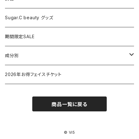
ドライヤー
Sugar.C beauty グッズ
脱毛器
期間限定SALE
クレイツ
成分別
ヒアルロン酸
2026年お得フェイスチケット
セラミド
商品一覧に戻る
バクチオイル（レチノール）
ビタミン
© Vi5