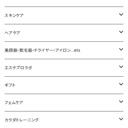
化粧下地
スキンケア
ファンデーション／パウダー
導入化粧水／化粧水
ヘアケア
クッションファンデーション
マスカラ／眉毛／アイシャドー
美容液／アイクリーム
ヘアシャンプー／トリートメント
美顔器・脱毛器・ドライヤー・アイロン…ets
リキッドファンデ
つるりんちょ
リップ／チーク
クリーム・乳液
ヘアケア
MY TREX（マイトレックス）
エステプロラボ
パウダー
アイライナー
クレンジング／洗顔
スタイリング剤
KINUJO （絹女）
ファスティング
ギフト
日焼け止め
パック
育毛
ヤーマン
サプリ・ハーブティー
【ギフトチケット】お店で使える
フェムケア
母の日ギフト
ボディ＆ハンドクリーム
コーム
ダイソン
【ギフトチケット】オンラインサイトで使える
洗う（フェミニンウォッシュ）
カラダトレーニング