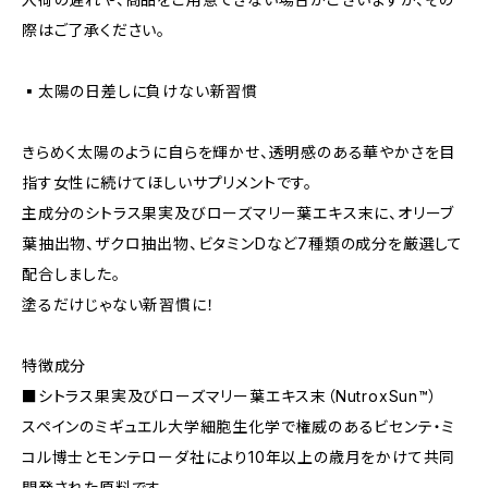
際はご了承ください。
▪️太陽の日差しに負けない新習慣
きらめく太陽のように自らを輝かせ、透明感のある華やかさを目
指す女性に続けてほしいサプリメントです。
主成分のシトラス果実及びローズマリー葉エキス末に、オリーブ
葉抽出物、ザクロ抽出物、ビタミンDなど7種類の成分を厳選して
配合しました。
塗るだけじゃない新習慣に！
特徴成分
■シトラス果実及びローズマリー葉エキス末（NutroxSun™）
スペインのミギュエル大学細胞生化学で権威のあるビセンテ・ミ
コル博士とモンテローダ社により10年以上の歳月をかけて共同
開発された原料です。