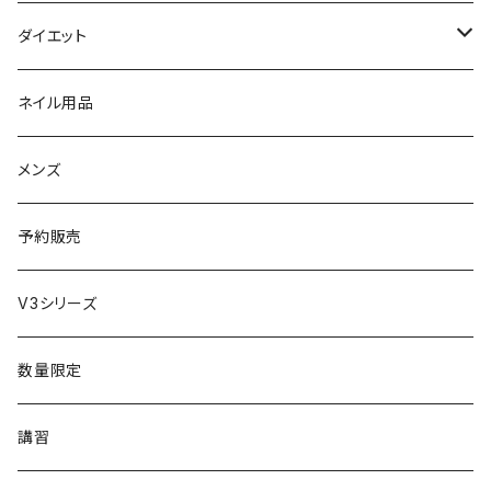
セット販売
リュミエリーナ
ギフトセット
保湿（オイル・ミルク）
リラックスアイテム
ダイエット
エレクトロン
生理・ニオイ・ムレ ケア
サプリ
ネイル用品
ラディアント
インナーケア（乳酸菌・腸内環境サポート・更年期ケア）
ドリンク
メンズ
コテ／アイロン
プロテイン
予約販売
美顔器／スチーマー
セット
V3シリーズ
シャワーヘッド
グッズ
数量限定
マッサージ
講習