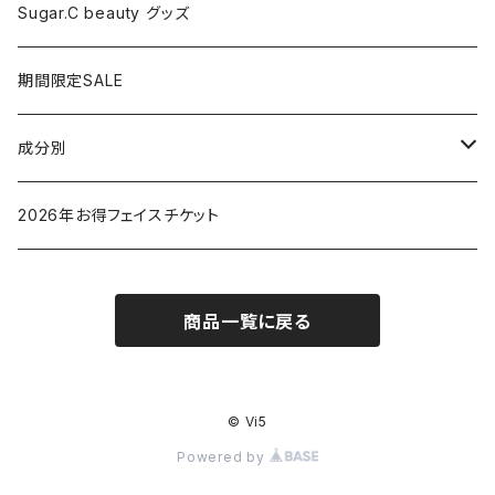
ドライヤー
Sugar.C beauty グッズ
脱毛器
期間限定SALE
クレイツ
成分別
ヒアルロン酸
2026年お得フェイスチケット
セラミド
商品一覧に戻る
バクチオイル（レチノール）
ビタミン
© Vi5
Powered by
グリチルリチン酸