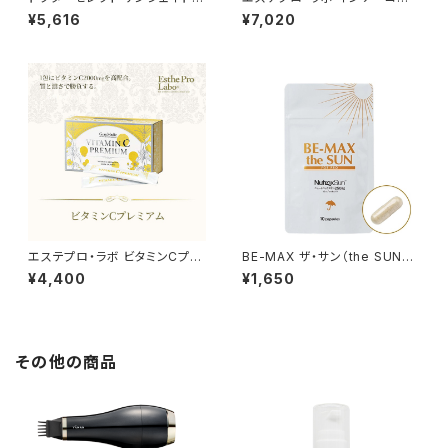
V 10.86g（362mg×30カプセ
40粒
¥5,616
¥7,020
ル）
エステプロ・ラボ ビタミンCプレ
BE-MAX ザ・サン（the SUN）ト
ミアム 30包
ライアル 10カプセル
¥4,400
¥1,650
その他の商品