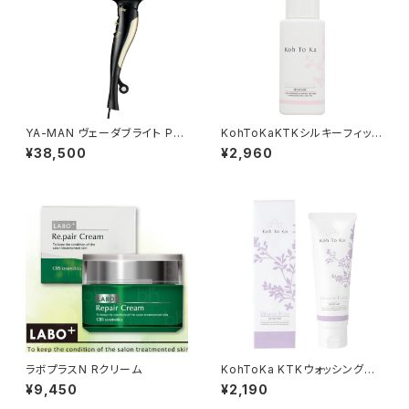
YA-MAN ヴェーダブライト PL
KohToKaKTKシルキーフィット
US BS for Salon ヘアドライヤ
エマルジョン
¥38,500
¥2,960
ー（1250W）
ラボプラスN Rクリーム
KohToKa KTKウォッシングフォ
ームP
¥9,450
¥2,190