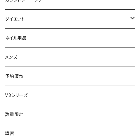
セット販売
リュミエリーナ
ギフトセット
保湿（オイル・ミルク）
リラックスアイテム
ダイエット
エレクトロン
生理・ニオイ・ムレ ケア
サプリ
ネイル用品
ラディアント
インナーケア（乳酸菌・腸内環境サポート・更年期ケア）
ドリンク
メンズ
コテ／アイロン
プロテイン
予約販売
美顔器／スチーマー
セット
V3シリーズ
シャワーヘッド
グッズ
数量限定
マッサージ
講習