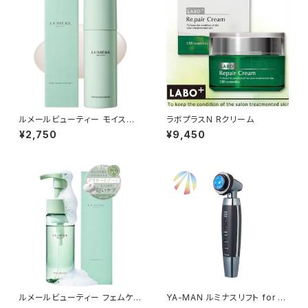
ルメールビューティー モイスチ
ラボプラスN Rクリーム
ャーミスト 75mL
¥2,750
¥9,450
ルメールビューティー フェムケア
YA-MAN ルミナスリフト for S
ソープ 150mL
alon