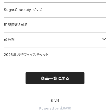
ドライヤー
Sugar.C beauty グッズ
脱毛器
期間限定SALE
クレイツ
成分別
ヒアルロン酸
2026年お得フェイスチケット
セラミド
商品一覧に戻る
バクチオイル（レチノール）
ビタミン
© Vi5
Powered by