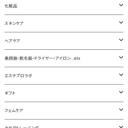
化粧品
化粧下地
スキンケア
ファンデーション／パウダー
導入化粧水／化粧水
ヘアケア
クッションファンデーション
マスカラ／眉毛／アイシャドー
美容液／アイクリーム
ヘアシャンプー／トリートメント
美顔器・脱毛器・ドライヤー・アイロン…ets
リキッドファンデ
つるりんちょ
リップ／チーク
クリーム・乳液
ヘアケア
MY TREX（マイトレックス）
エステプロラボ
パウダー
アイライナー
クレンジング／洗顔
スタイリング剤
KINUJO （絹女）
ファスティング
ギフト
日焼け止め
パック
育毛
ヤーマン
サプリ・ハーブティー
【ギフトチケット】お店で使える
フェムケア
母の日ギフト
ボディ＆ハンドクリーム
コーム
ダイソン
【ギフトチケット】オンラインサイトで使える
洗う（フェミニンウォッシュ）
カラダトレーニング