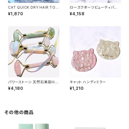
CAT QUICK DRY HAIR TOW
ローズクオーツビューティバー
EL ネコのふわふわ速乾ヘアタ
電動2WAYタイプ
¥1,870
¥4,158
オル
パワーストーン 天然石美容ロー
キャット ハンディミラー
ラー
¥4,180
¥1,210
その他の商品