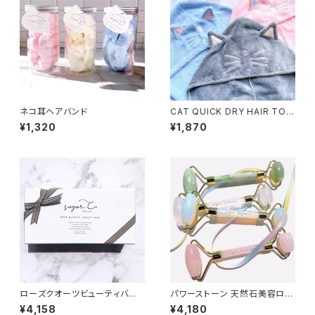
ネコ耳ヘアバンド
CAT QUICK DRY HAIR TOW
EL ネコのふわふわ速乾ヘアタ
¥1,320
¥1,870
オル
ローズクオーツビューティバー
パワーストーン 天然石美容ロー
電動2WAYタイプ
ラー
¥4,158
¥4,180