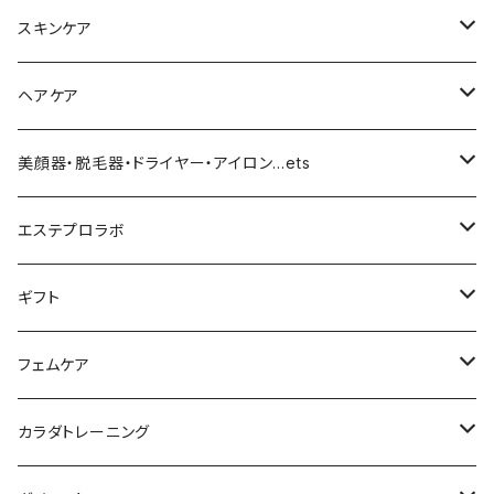
化粧下地
スキンケア
ファンデーション／パウダー
導入化粧水／化粧水
ヘアケア
クッションファンデーション
マスカラ／眉毛／アイシャドー
美容液／アイクリーム
ヘアシャンプー／トリートメント
美顔器・脱毛器・ドライヤー・アイロン…ets
リキッドファンデ
つるりんちょ
リップ／チーク
クリーム・乳液
ヘアケア
MY TREX（マイトレックス）
エステプロラボ
パウダー
アイライナー
クレンジング／洗顔
スタイリング剤
KINUJO （絹女）
ファスティング
ギフト
日焼け止め
パック
育毛
ヤーマン
サプリ・ハーブティー
【ギフトチケット】お店で使える
フェムケア
母の日ギフト
ボディ＆ハンドクリーム
コーム
ダイソン
【ギフトチケット】オンラインサイトで使える
洗う（フェミニンウォッシュ）
カラダトレーニング