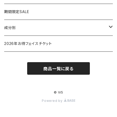
脱毛器
期間限定SALE
クレイツ
成分別
ヒアルロン酸
2026年お得フェイスチケット
セラミド
商品一覧に戻る
バクチオイル（レチノール）
ビタミン
© Vi5
Powered by
グリチルリチン酸