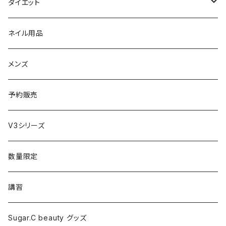
セット販売
リュミエリーナ
ギフトセット
保湿（オイル・ミルク）
リラックスアイテム
ダイエット
エレクトロン
生理・ニオイ・ムレ ケア
サプリ
ネイル用品
ラディアント
インナーケア（乳酸菌・腸内環境サポート・更年期ケア）
ドリンク
メンズ
コテ／アイロン
プロテイン
予約販売
美顔器／スチーマー
セット
V3シリーズ
シャワーヘッド
グッズ
数量限定
マッサージ
講習
ドライヤー
Sugar.C beauty グッズ