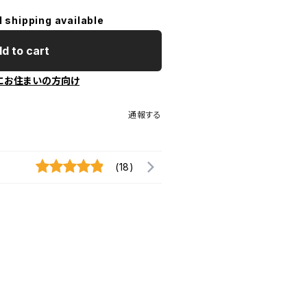
l shipping available
d to cart
にお住まいの方向け
通報する
(18)