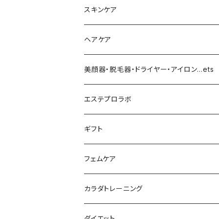
化粧下地
スキンケア
ファンデーション／パウダー
導入化粧水／化粧水
ヘアケア
クッションファンデーション
マスカラ／眉毛／アイシャドー
美容液／アイクリーム
ヘアシャンプー／トリートメント
美顔器・脱毛器・ドライヤー・アイロン…ets
リキッドファンデ
つるりんちょ
リップ／チーク
クリーム・乳液
ヘアケア
MY TREX（マイトレックス）
エステプロラボ
パウダー
アイライナー
クレンジング／洗顔
スタイリング剤
KINUJO （絹女）
ファスティング
ギフト
日焼け止め
パック
育毛
ヤーマン
サプリ・ハーブティー
【ギフトチケット】お店で使える
フェムケア
母の日ギフト
ボディ＆ハンドクリーム
コーム
ダイソン
【ギフトチケット】オンラインサイトで使える
洗う（フェミニンウォッシュ）
カラダトレーニング
セット販売
リュミエリーナ
ギフトセット
保湿（オイル・ミルク）
リラックスアイテム
ダイエット