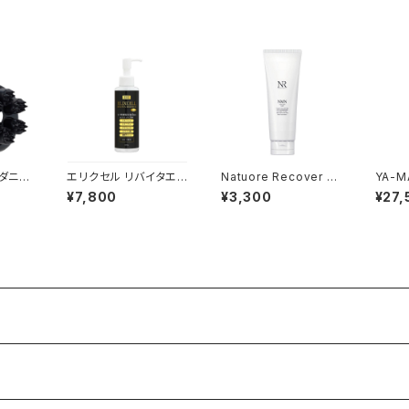
エリクセル リバイタエッ
Natuore Recover N
YA-MAN ヴ
 YJH
センスPro 150ml
MNウォームピールウォ
ースア
¥7,800
¥3,300
¥27,
ッシュ 120g
M250