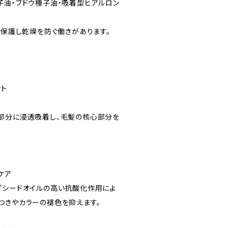
子油・ブドウ種子油・吸着型ヒアルロン
を保護し乾燥を防ぐ働きがあります。
ント
部分に浸透吸着し、毛髪の核心部分を
。
ケア
プシードオイルの高い抗酸化作用によ
つきやカラーの褪色を抑えます。