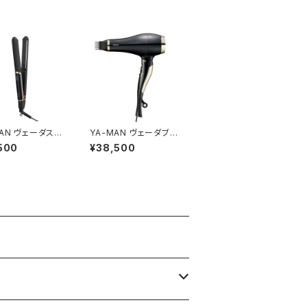
ェーダスム
YA-MAN ヴェーダブラ
イロン プラス PS
イト PLUS BS for Sal
500
¥38,500
B
on ヘアドライヤー（125
0W）