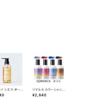
バイ シエラ オーガ
ソマルカ カラーシャンプ
リッチモイストシ
ー150ml
40
¥2,640
 300ml