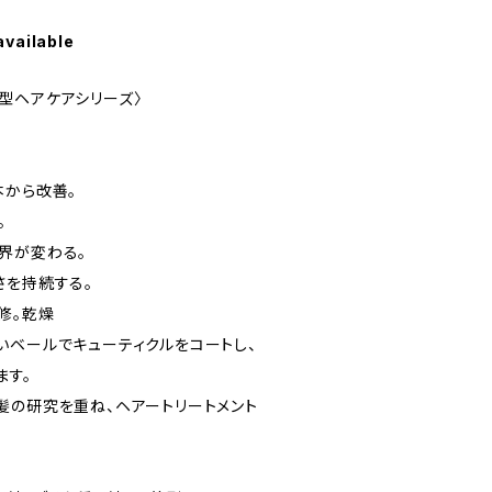
available
改善型ヘアケアシリーズ〉
本から改善。
。
界が変わる。
さを持続する。
修。乾燥
いベールでキューティクルをコートし、
ます。
髪の研究を重ね、ヘアートリートメント