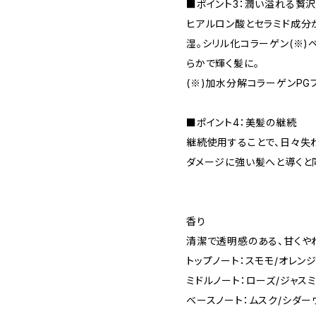
■ポイント3：潤い溢れる贅
ヒアルロン酸とセラミド成分
湿。シリル化コラーゲン(※)
らかで輝く髪に。
(※)加水分解コラーゲンP
■ポイント4：美髪の継続
継続使用することで、日々失
ダメージに強い髪へと導くと
香り
清潔で透明感のある、甘くや
トップノート：スモモ/オレンジ
ミドルノート：ローズ/ジャスミ
ベースノート：ムスク/シダー