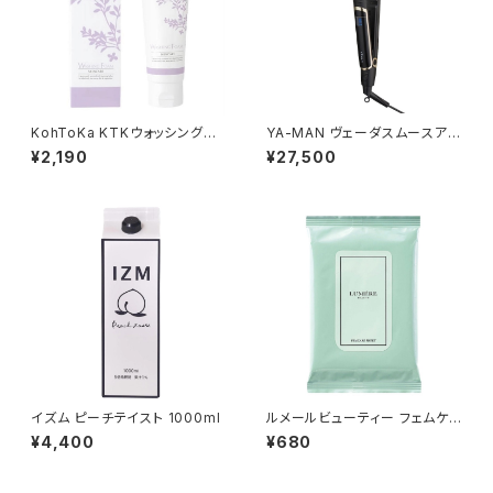
KohToKa KTKウォッシングフォ
YA-MAN ヴェーダスムースアイ
ームP
ロン プラス PSM250B
¥2,190
¥27,500
イズム ピーチテイスト 1000ml
ルメールビューティー フェムケア
シート 10枚
¥4,400
¥680