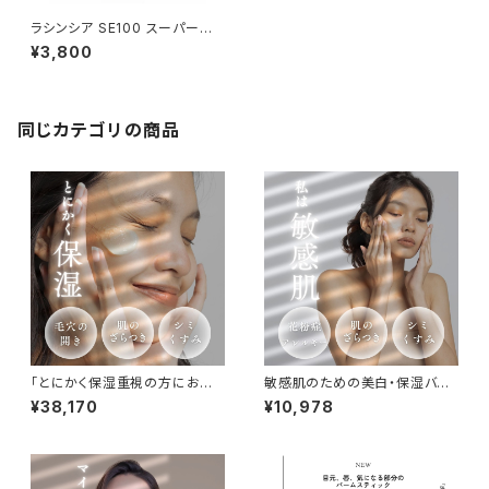
ラシンシア SE100 スーパーエッ
センス ビタミンC誘導体〈VC〉3
¥3,800
0ml
同じカテゴリの商品
「とにかく保湿重視の方におす
敏感肌のための美白・保湿バラ
すめ！」 LABO+「積極的エイ
ンスケア４点セット
¥38,170
¥10,978
ジングケア」※5点スキンケアセ
ット