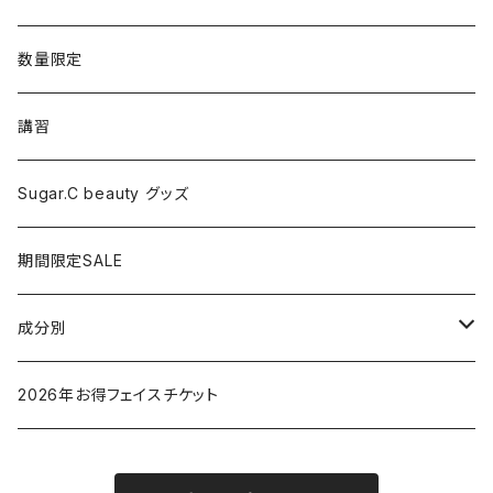
シャワーヘッド
グッズ
数量限定
マッサージ
講習
ドライヤー
Sugar.C beauty グッズ
脱毛器
期間限定SALE
クレイツ
成分別
ヒアルロン酸
2026年お得フェイスチケット
セラミド