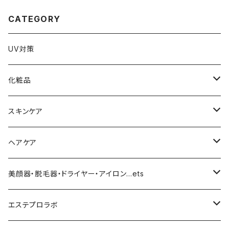
CATEGORY
UV対策
化粧品
化粧下地
スキンケア
ファンデーション／パウダー
導入化粧水／化粧水
ヘアケア
クッションファンデーション
マスカラ／眉毛／アイシャドー
美容液／アイクリーム
ヘアシャンプー／トリートメント
美顔器・脱毛器・ドライヤー・アイロン…ets
リキッドファンデ
つるりんちょ
リップ／チーク
クリーム・乳液
ヘアケア
MY TREX（マイトレックス）
エステプロラボ