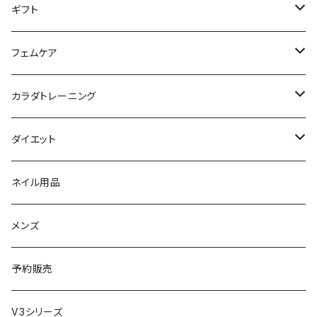
パウダー
アイライナー
クレンジング／洗顔
スタイリング剤
KINUJO （絹女）
ファスティング
ギフト
日焼け止め
パック
育毛
ヤーマン
サプリ・ハーブティー
【ギフトチケット】お店で使える
フェムケア
母の日ギフト
ボディ＆ハンドクリーム
コーム
ダイソン
【ギフトチケット】オンラインサイトで使える
洗う（フェミニンウォッシュ）
カラダトレーニング
セット販売
リュミエリーナ
ギフトセット
保湿（オイル・ミルク）
リラックスアイテム
ダイエット
エレクトロン
生理・ニオイ・ムレ ケア
サプリ
ネイル用品
ラディアント
インナーケア（乳酸菌・腸内環境サポート・更年期ケア）
ドリンク
メンズ
コテ／アイロン
プロテイン
予約販売
美顔器／スチーマー
セット
V3シリーズ