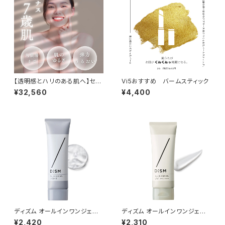
【透明感とハリのある肌へ】セル
Vi5おすすめ バームスティック
ケア GFプレミアム 5点スキンケ
¥32,560
¥4,400
アセット
ディズム オールインワンジェル
ディズム オールインワンジェル
ライト （さっぱりタイプ） 90g
UV 70g
¥2,420
¥2,310