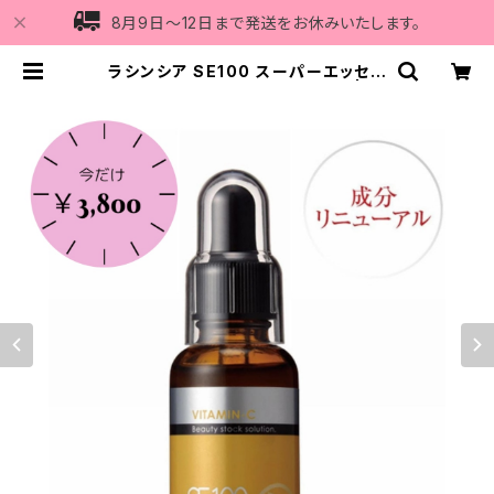
8月9日〜12日まで発送をお休みいたします。
ラシンシア SE100 スーパーエッセン
ス ビタミンC誘導体〈VC〉30ml | Vi
5