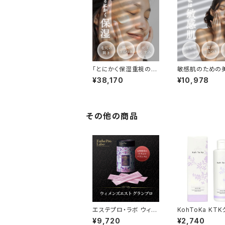
「とにかく保湿重視の方
敏感肌のための
におすすめ！」 LABO
保湿バランスケア
¥38,170
¥10,978
+「積極的エイジングケ
ット
ア」※5点スキンケアセッ
ト
その他の商品
エステプロ・ラボ ウィメ
KohToKa KT
ンズエストグランプロ 6
ジングローショ
¥9,720
¥2,740
g×30包