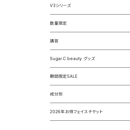
美顔器／スチーマー
セット
V3シリーズ
シャワーヘッド
グッズ
数量限定
マッサージ
講習
ドライヤー
Sugar.C beauty グッズ
脱毛器
期間限定SALE
クレイツ
成分別
ヒアルロン酸
2026年お得フェイスチケット
セラミド