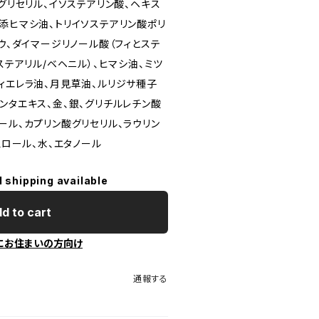
）グリセリル、イソステアリン酸、ヘキス
添ヒマシ油、トリイソステアリン酸ポリ
ロウ、ダイマージリノール酸（フィとステ
ステアリル/ベヘニル）、ヒマシ油、ミツ
ィエレラ油、月見草油、ルリジサ種子
ンタエキス、金、銀、グリチルレチン酸
ール、カプリン酸グリセリル、ラウリン
ェロール、水、エタノール
l shipping available
d to cart
にお住まいの方向け
通報する