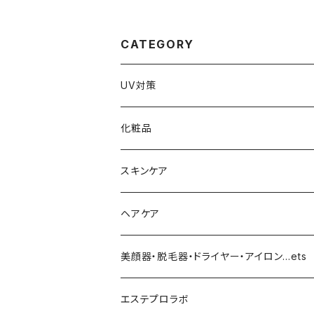
CATEGORY
UV対策
化粧品
化粧下地
スキンケア
ファンデーション／パウダー
導入化粧水／化粧水
ヘアケア
クッションファンデーション
マスカラ／眉毛／アイシャドー
美容液／アイクリーム
ヘアシャンプー／トリートメント
美顔器・脱毛器・ドライヤー・アイロン…ets
リキッドファンデ
つるりんちょ
リップ／チーク
クリーム・乳液
ヘアケア
MY TREX（マイトレックス）
エステプロラボ