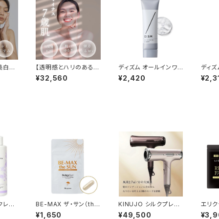
美白・
【透明感とハリのある肌
ディズム オールインワン
ディズ
４点セ
へ】セルケア GFプレミ
ジェル ライト （さっぱり
ジェル 
¥32,560
¥2,420
¥2,3
アム 5点スキンケアセッ
タイプ） 90g
ト
Kクレン
BE-MAX ザ・サン（the
KINUJO シルクプレミ
エリク
ン
SUN）トライアル 10カ
アムドライヤー（1250
ェイス
¥1,650
¥49,500
¥3,
プセル
W）