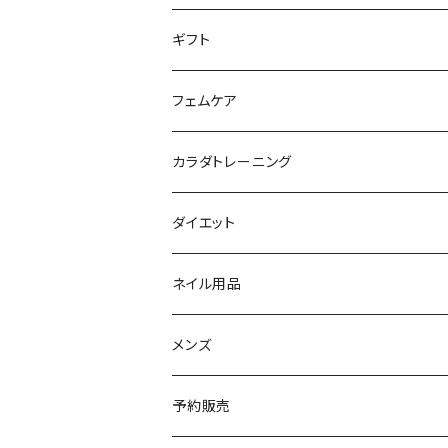
パウダー
アイライナー
クレンジング／洗顔
スタイリング剤
KINUJO （絹女）
ファスティング
ギフト
日焼け止め
パック
育毛
ヤーマン
サプリ・ハーブティー
【ギフトチケット】お店で使える
フェムケア
母の日ギフト
ボディ＆ハンドクリーム
コーム
ダイソン
【ギフトチケット】オンラインサイトで使える
洗う（フェミニンウォッシュ）
カラダトレーニング
セット販売
リュミエリーナ
ギフトセット
保湿（オイル・ミルク）
リラックスアイテム
ダイエット
エレクトロン
生理・ニオイ・ムレ ケア
サプリ
ネイル用品
ラディアント
インナーケア（乳酸菌・腸内環境サポート・
ドリンク
メンズ
コテ／アイロン
プロテイン
予約販売