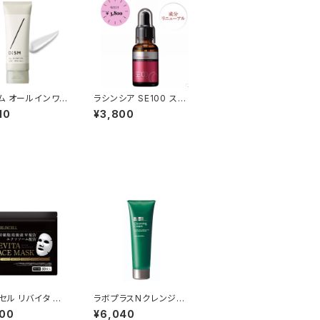
ム オールインワン
ラシンシア SE100 スー
UV 70g
パーエッセンス コラー
10
¥3,800
ゲン〈CO〉30ml
セル リバイタ フ
ラボプラスNクレンジン
マスク 40枚
グクリーム
900
¥6,040