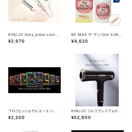
KINUJO Silky jewel comb
BE-MAX ザ・サン（the SUN）3
（シルキー ジュエルコーム）
0カプセル
¥2,970
¥4,620
プロフェッショナルユース ハー
KINUJO シルクプレミアムドラ
ブティーセレクション ※10袋入
イヤー プロ（1250W）
¥2,200
¥52,800