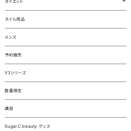
セット販売
リュミエリーナ
ギフトセット
保湿（オイル・ミルク）
リラックスアイテム
ダイエット
エレクトロン
生理・ニオイ・ムレ ケア
サプリ
ネイル用品
ラディアント
インナーケア（乳酸菌・腸内環境サポート・更年期ケア）
ドリンク
メンズ
コテ／アイロン
プロテイン
予約販売
美顔器／スチーマー
セット
V3シリーズ
シャワーヘッド
グッズ
数量限定
マッサージ
講習
ドライヤー
Sugar.C beauty グッズ