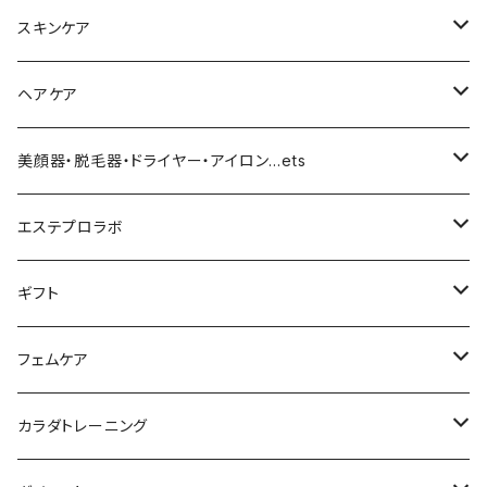
化粧下地
スキンケア
ファンデーション／パウダー
導入化粧水／化粧水
ヘアケア
クッションファンデーション
マスカラ／眉毛／アイシャドー
美容液／アイクリーム
ヘアシャンプー／トリートメント
美顔器・脱毛器・ドライヤー・アイロン…ets
リキッドファンデ
つるりんちょ
リップ／チーク
クリーム・乳液
ヘアケア
MY TREX（マイトレックス）
エステプロラボ
パウダー
アイライナー
クレンジング／洗顔
スタイリング剤
KINUJO （絹女）
ファスティング
ギフト
日焼け止め
パック
育毛
ヤーマン
サプリ・ハーブティー
【ギフトチケット】お店で使える
フェムケア
母の日ギフト
ボディ＆ハンドクリーム
コーム
ダイソン
【ギフトチケット】オンラインサイトで使える
洗う（フェミニンウォッシュ）
カラダトレーニング