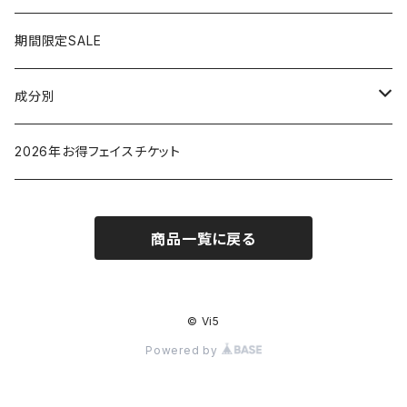
脱毛器
期間限定SALE
クレイツ
成分別
ヒアルロン酸
2026年お得フェイスチケット
セラミド
商品一覧に戻る
バクチオイル（レチノール）
ビタミン
© Vi5
Powered by
グリチルリチン酸