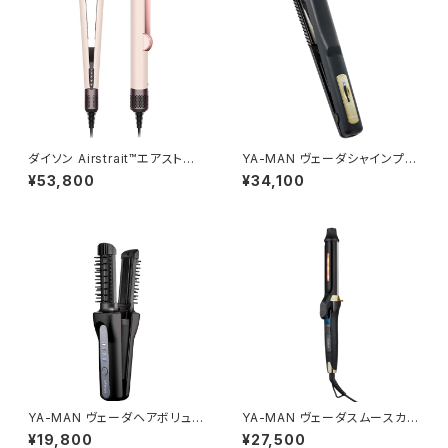
ダイソン Airstrait™エアストレ
YA-MAN ヴェーダシャインプロ
ート（1200W） セラミックピンク
BS forsalon≪超音波アイロ
¥53,800
¥34,100
HT01VLP
ン/トリートメント浸透促進器≫
YA-MAN ヴェーダヘアボリュー
YA-MAN ヴェーダスムースカー
マー プロ PLUS YJHB10B
ル 32mm≪カールアイロン≫
¥19,800
¥27,500