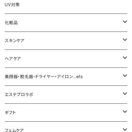
UV対策
化粧品
化粧下地
スキンケア
ファンデーション／パウダー
導入化粧水／化粧水
ヘアケア
クッションファンデーション
マスカラ／眉毛／アイシャドー
美容液／アイクリーム
ヘアシャンプー／トリートメント
美顔器・脱毛器・ドライヤー・アイロン…ets
リキッドファンデ
つるりんちょ
リップ／チーク
クリーム・乳液
ヘアケア
MY TREX（マイトレックス）
エステプロラボ
パウダー
アイライナー
クレンジング／洗顔
スタイリング剤
KINUJO （絹女）
ファスティング
ギフト
日焼け止め
パック
育毛
ヤーマン
サプリ・ハーブティー
【ギフトチケット】お店で使える
フェムケア