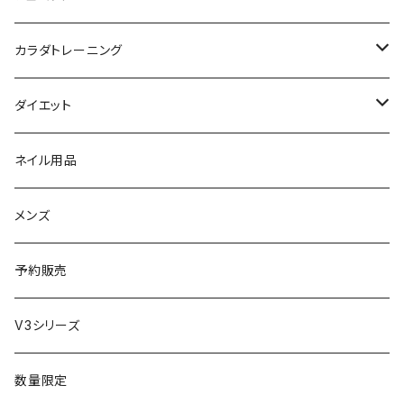
母の日ギフト
ボディ＆ハンドクリーム
コーム
ダイソン
【ギフトチケット】オンラインサイトで使える
洗う（フェミニンウォッシュ）
カラダトレーニング
セット販売
リュミエリーナ
ギフトセット
保湿（オイル・ミルク）
リラックスアイテム
ダイエット
エレクトロン
生理・ニオイ・ムレ ケア
サプリ
ネイル用品
ラディアント
インナーケア（乳酸菌・腸内環境サポート・更年期ケア）
ドリンク
メンズ
コテ／アイロン
プロテイン
予約販売
美顔器／スチーマー
セット
V3シリーズ
シャワーヘッド
グッズ
数量限定