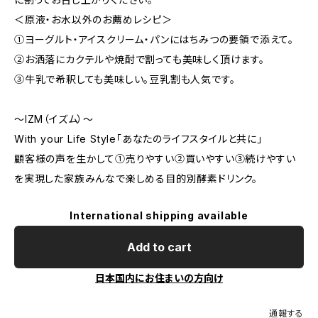
＜原液・お水以外のお薦めレシピ＞
①ヨーグルト・アイスクリーム・パンにはちみつの要領で添えて。
②お洒落にカクテルや焼酎で割っても美味しく頂けます。
③牛乳で希釈しても美味しい。豆乳割も人気です。
～IZM（イズム）～
With your Life Style「あなたのライフスタイルと共に」​
顧客様の声を生かして①売りやすい②買いやすい③続けやすい
を実現した家族みんなで楽しめる目的別酵素ドリンク。
International shipping available
Add to cart
日本国内にお住まいの方向け
通報する