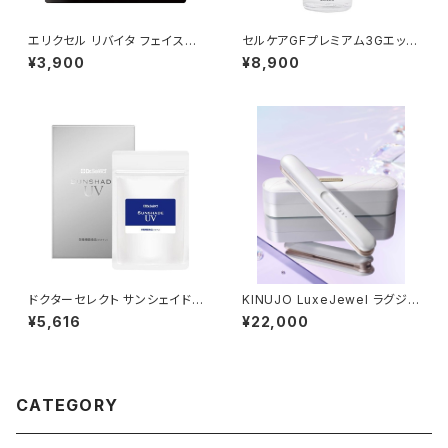
エリクセル リバイタ フェイスマ
セルケアGFプレミアム3Gエッセ
スク 40枚
ンス
¥3,900
¥8,900
ドクターセレクト サンシェイドU
KINUJO LuxeJewel ラグジュ
V 10.86g（362mg×30カプセ
エル コードレスアイロンLX001
¥5,616
¥22,000
ル）
CATEGORY