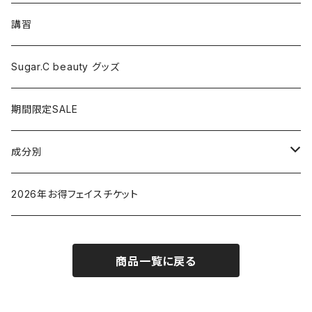
マッサージ
講習
ドライヤー
Sugar.C beauty グッズ
脱毛器
期間限定SALE
クレイツ
成分別
ヒアルロン酸
2026年お得フェイスチケット
セラミド
商品一覧に戻る
バクチオイル（レチノール）