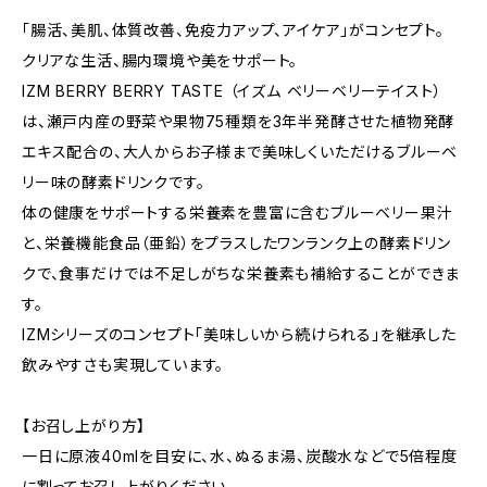
「腸活、美肌、体質改善、免疫力アップ、アイケア」がコンセプト。
クリアな生活、腸内環境や美をサポート。
IZM BERRY BERRY TASTE （イズム ベリーベリーテイスト）
は、瀬戸内産の野菜や果物75種類を3年半発酵させた植物発酵
エキス配合の、大人からお子様まで美味しくいただけるブルーベ
リー味の酵素ドリンクです。
体の健康をサポートする栄養素を豊富に含むブルーベリー果汁
と、栄養機能食品（亜鉛）をプラスしたワンランク上の酵素ドリン
クで、食事だけでは不足しがちな栄養素も補給することができま
す。
IZMシリーズのコンセプト「美味しいから続けられる」を継承した
飲みやすさも実現しています。
【お召し上がり方】
一日に原液40mlを目安に、水、ぬるま湯、炭酸水などで5倍程度
に割ってお召し上がりください。