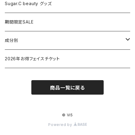
ドライヤー
Sugar.C beauty グッズ
脱毛器
期間限定SALE
クレイツ
成分別
ヒアルロン酸
2026年お得フェイスチケット
セラミド
商品一覧に戻る
バクチオイル（レチノール）
ビタミン
© Vi5
Powered by
グリチルリチン酸