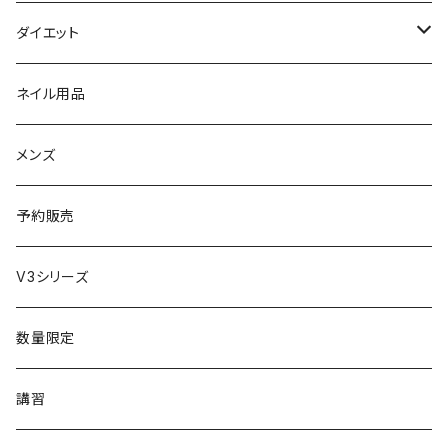
セット販売
リュミエリーナ
ギフトセット
保湿（オイル・ミルク）
リラックスアイテム
ダイエット
エレクトロン
生理・ニオイ・ムレ ケア
サプリ
ネイル用品
ラディアント
インナーケア（乳酸菌・腸内環境サポート・更年期ケア）
ドリンク
メンズ
コテ／アイロン
プロテイン
予約販売
美顔器／スチーマー
セット
V3シリーズ
シャワーヘッド
グッズ
数量限定
マッサージ
講習