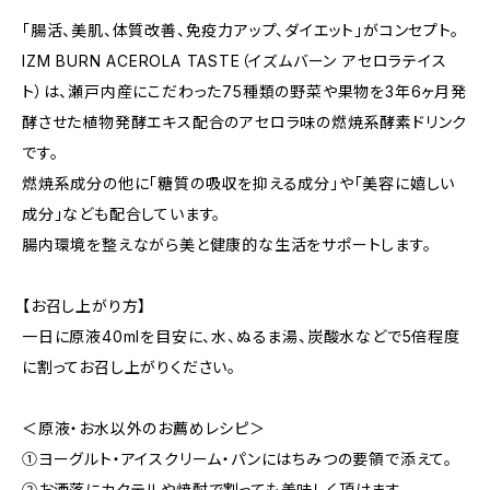
「腸活、美肌、体質改善、免疫力アップ、ダイエット」がコンセプト。
IZM BURN ACEROLA TASTE（イズムバーン アセロラテイス
ト）は、瀬戸内産にこだわった75種類の野菜や果物を3年6ヶ月発
酵させた植物発酵エキス配合のアセロラ味の燃焼系酵素ドリンク
です。
燃焼系成分の他に「糖質の吸収を抑える成分」や「美容に嬉しい
成分」なども配合しています。
腸内環境を整えながら美と健康的な生活をサポートします。
【お召し上がり方】
一日に原液40mlを目安に、水、ぬるま湯、炭酸水などで5倍程度
に割ってお召し上がりください。
＜原液・お水以外のお薦めレシピ＞
①ヨーグルト・アイスクリーム・パンにはちみつの要領で添えて。
②お洒落にカクテルや焼酎で割っても美味しく頂けます。