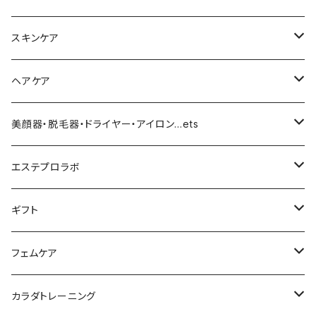
化粧下地
スキンケア
ファンデーション／パウダー
導入化粧水／化粧水
ヘアケア
クッションファンデーション
マスカラ／眉毛／アイシャドー
美容液／アイクリーム
ヘアシャンプー／トリートメント
美顔器・脱毛器・ドライヤー・アイロン…ets
リキッドファンデ
つるりんちょ
リップ／チーク
クリーム・乳液
ヘアケア
MY TREX（マイトレックス）
エステプロラボ
パウダー
アイライナー
クレンジング／洗顔
スタイリング剤
KINUJO （絹女）
ファスティング
ギフト
日焼け止め
パック
育毛
ヤーマン
サプリ・ハーブティー
【ギフトチケット】お店で使える
フェムケア
母の日ギフト
ボディ＆ハンドクリーム
コーム
ダイソン
【ギフトチケット】オンラインサイトで使える
洗う（フェミニンウォッシュ）
カラダトレーニング